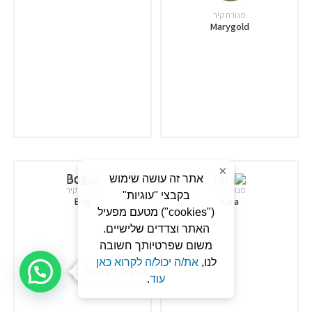
מנורת קיר
Marygold
×
אתר זה עושה שימוש
מנורת קיר
מנורת קיר
בקבצי "עוגיות"
Bog
Fara
("cookies") מטעם מפעיל
האתר וצדדים שלישיים.
משום שפרטיותך חשובה
לנו,
את/ה יכול/ה לקרוא כאן
זקוקים לעזרה?
עוד
.