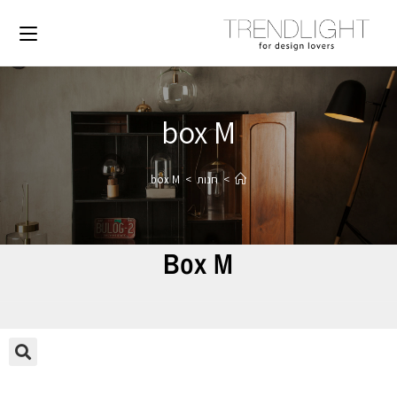
box M
>
חנות
>
box M
Box M
🔍