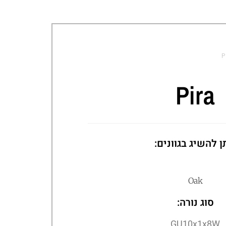
P
Pira
ן להשיג בגוונים:
Oak
סוג נורה:
GU10x1x8W