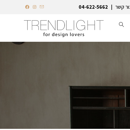
ור קשר
04-622-5662‏