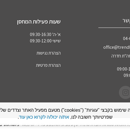
שר
שעות פעילות המחסן
א'-ה' 09:30-16:30
04‏
שישי 09:30-12:00
office@trendl
הצהרת נגישות
הצהרת פרטיות
אתר זה עושה שימוש בקבצי "עוגיות" ("cookies") מטעם מפעיל האתר
שפרטיותך חשובה לנו,
את/ה יכול/ה לקרוא כאן עוד
.
ל הזכויות שמורות לחברת טרנדלייט | עיצוב ופיתוח בוצע על ידי WEB-UP -
פיתוח אתרים