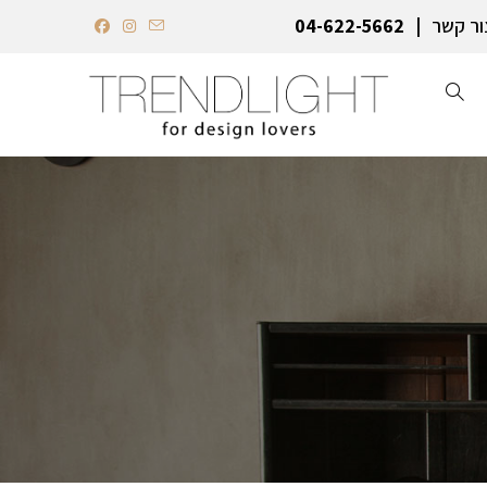
ור קשר
04-622-5662‏