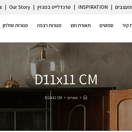
ומעצבים
INSPIRATION
טרנדלייט במגזין
Our Story
צ
 קיר
ספוטים
תאורת חוץ
מנורות רצפה
מנורות שולחן
D11x11 CM
>
מוצרים
>
D11x11 CM