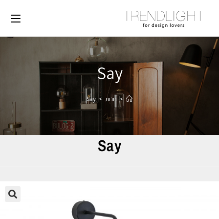
Say
>
חנות
>
Say
Say
🔍