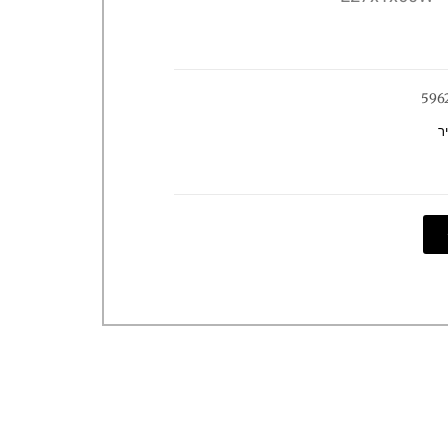
596
ר