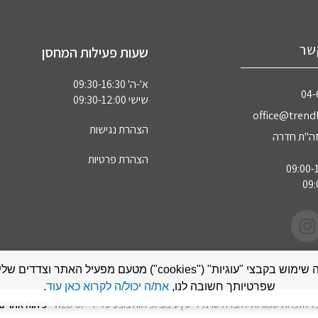
שר
שעות פעילות המחסן
א'-ה' 09:30-16:30
04‏
שישי 09:30-12:00
office@trendl
הצהרת נגישות
הצהרת פרטיות
אתר זה עושה שימוש בקבצי "עוגיות" ("cookies") מטעם מפעיל האתר
שפרטיותך חשובה לנו,
את/ה יכול/ה לקרוא כאן עוד
.
ל הזכויות שמורות לחברת טרנדלייט | עיצוב ופיתוח בוצע על ידי WEB-UP -
פיתוח אתרים