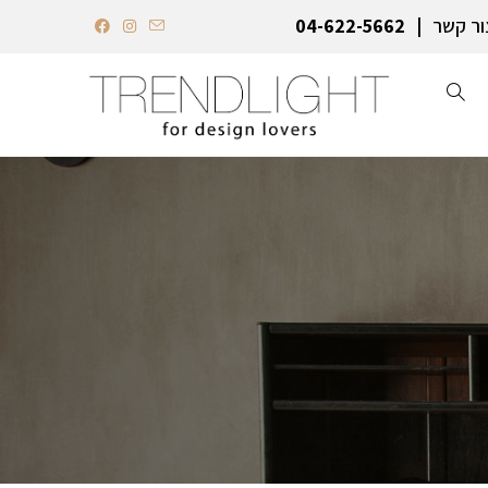
ור קשר
04-622-5662‏