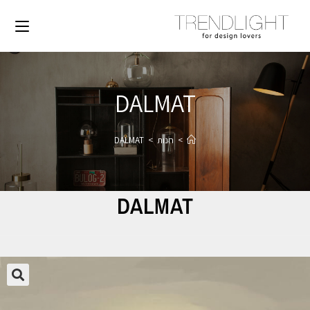
DALMAT
>
חנות
>
DALMAT
DALMAT
🔍