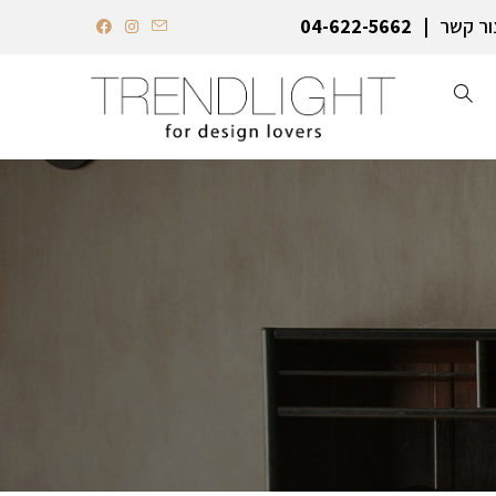
ור קשר
04-622-5662‏