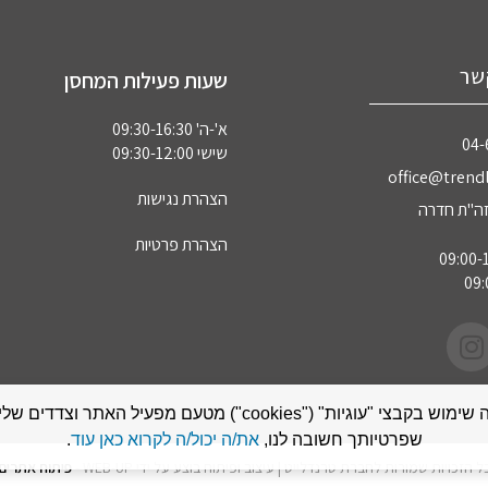
שר
שעות פעילות המחסן
א'-ה' 09:30-16:30
04‏
שישי 09:30-12:00
office@trendl
הצהרת נגישות
הצהרת פרטיות
אתר זה עושה שימוש בקבצי "עוגיות" ("cookies") מטעם מפעיל האתר
שפרטיותך חשובה לנו,
את/ה יכול/ה לקרוא כאן עוד
.
ל הזכויות שמורות לחברת טרנדלייט | עיצוב ופיתוח בוצע על ידי WEB-UP -
פיתוח אתרים