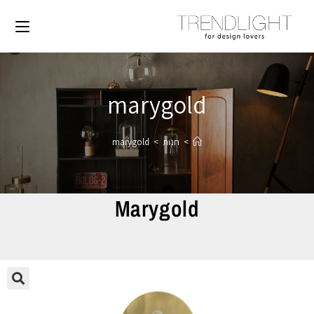
marygold
>
חנות
>
marygold
Marygold
🔍