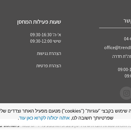
שר
שעות פעילות המחסן
א'-ה' 09:30-16:30
04‏
שישי 09:30-12:00
office@trendl
הצהרת נגישות
הצהרת פרטיות
אתר זה עושה שימוש בקבצי "עוגיות" ("cookies") מטעם מפעיל האתר
שפרטיותך חשובה לנו,
את/ה יכול/ה לקרוא כאן עוד
.
ל הזכויות שמורות לחברת טרנדלייט | עיצוב ופיתוח בוצע על ידי WEB-UP -
פיתוח אתרים