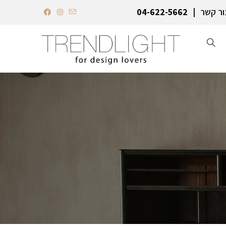
ור קשר
04-622-5662‏