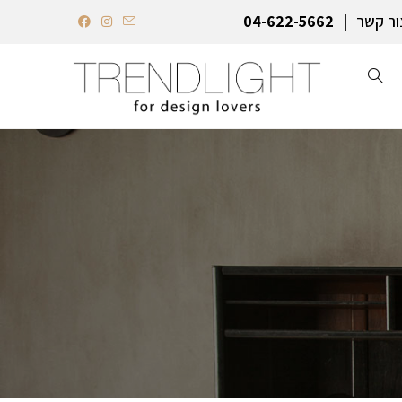
ור קשר
04-622-5662‏