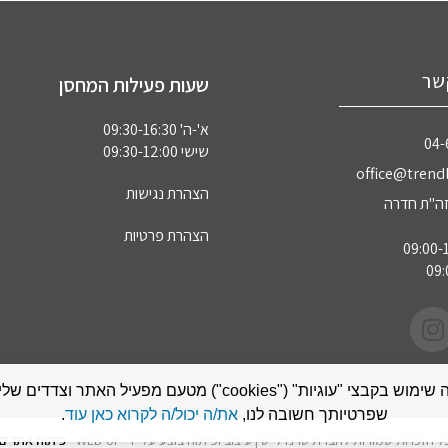
שר
שעות פעילות המחסן
א'-ה' 09:30-16:30
04‏
שישי 09:30-12:00
office@trendl
הצהרת נגישות
הצהרת פרטיות
אתר זה עושה שימוש בקבצי "עוגיות" ("cookies") מטעם מפעיל האתר
שפרטיותך חשובה לנו,
את/ה יכול/ה לקרוא כאן עוד
.
ל הזכויות שמורות לחברת טרנדלייט | עיצוב ופיתוח בוצע על ידי WEB-UP -
פיתוח אתרים