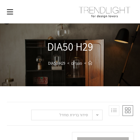
DIA50 H29
>
מוצרים
>
DIA50 H29
סידור ברירת מחדל