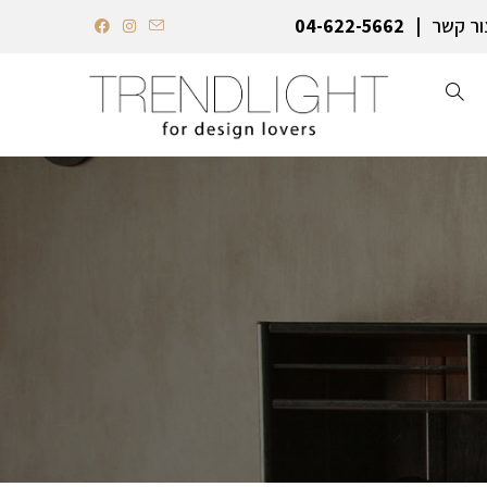
ור קשר
04-622-5662‏