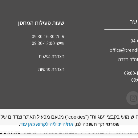
שר
שעות פעילות המחסן
א'-ה' 09:30-16:30
04‏
שישי 09:30-12:00
office@trendl
הצהרת נגישות
הצהרת פרטיות
אתר זה עושה שימוש בקבצי "עוגיות" ("cookies") מטעם מפעיל האתר
שפרטיותך חשובה לנו,
את/ה יכול/ה לקרוא כאן עוד
.
ל הזכויות שמורות לחברת טרנדלייט | עיצוב ופיתוח בוצע על ידי WEB-UP -
פיתוח אתרים