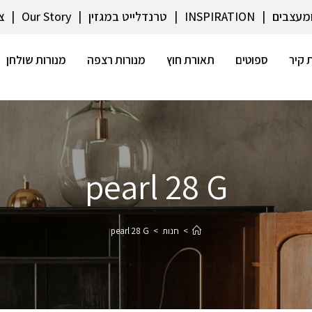
ומעצבים
INSPIRATION
טרנדלייט במגזין
Our Story
צ
 קיר
ספוטים
תאורת חוץ
מנורות רצפה
מנורות שולחן
pearl 28 G
>
חנות
>
pearl 28 G