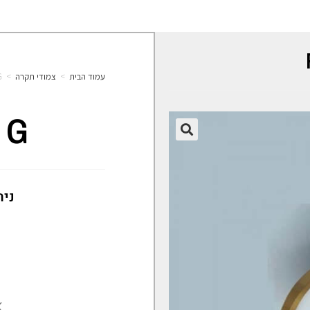
עמוד הבית
>
צמודי תקרה
>
G
8 G
🔍
נית
K