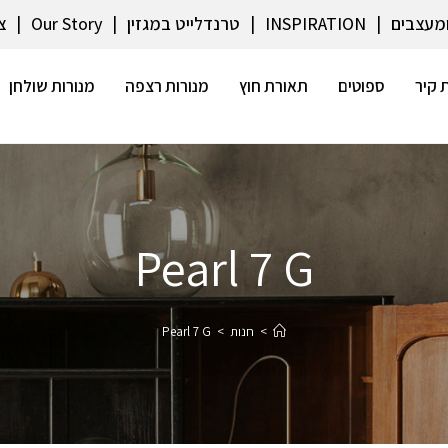
ומעצבים
INSPIRATION
טרנדלייט במגזין
Our Story
צ
 קיר
ספוטים
תאורת חוץ
מנורות רצפה
מנורות שולחן
Pearl 7 G
>
חנות
>
Pearl 7 G