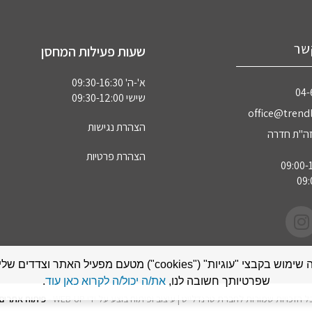
שר
שעות פעילות המחסן
א'-ה' 09:30-16:30
04‏
שישי 09:30-12:00
office@trendl
הצהרת נגישות
הצהרת פרטיות
אתר זה עושה שימוש בקבצי "עוגיות" ("cookies") מטעם מפעיל האתר
שפרטיותך חשובה לנו,
את/ה יכול/ה לקרוא כאן עוד
.
ל הזכויות שמורות לחברת טרנדלייט | עיצוב ופיתוח בוצע על ידי WEB-UP -
פיתוח אתרים