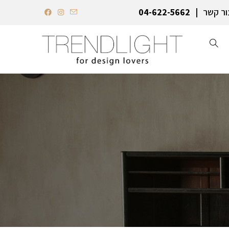
ור קשר
04-622-5662‏