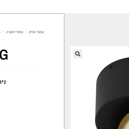
עמוד הבית
>
צמודי תקרה
>
G
 G
🔍
נית