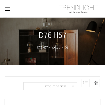
D76 H57
>
מוצרים
>
D76 H57
סידור ברירת מחדל