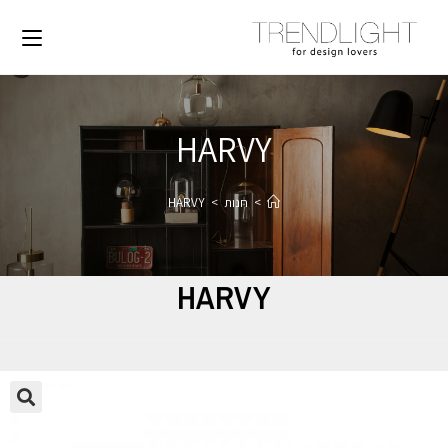
HARVY
>
חנות
>
HARVY
HARVY
🔍