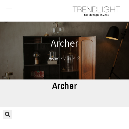
Archer
>
חנות
>
Archer
Archer
🔍