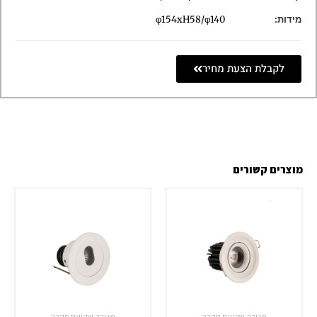
מידות:
φ154xH58/φ140
לקבלת הצעת מחיר
מוצרים קשורים
מנורה שקועת תקרה
מנורה שקועת תקרה