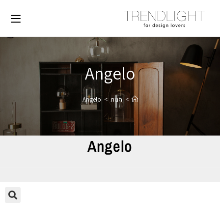
Angelo
>
חנות
>
Angelo
Angelo
🔍