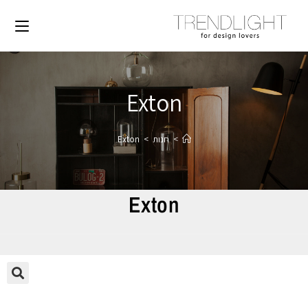
Exton
>
חנות
>
Exton
Exton
🔍