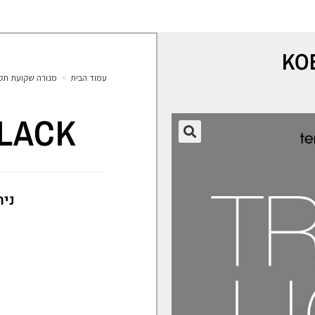
KO
עמוד הבית
>
מנורה שקועת תק
BLACK
🔍
נית