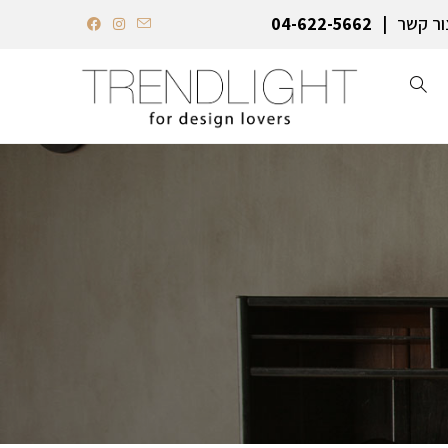
ור קשר
04-622-5662‏