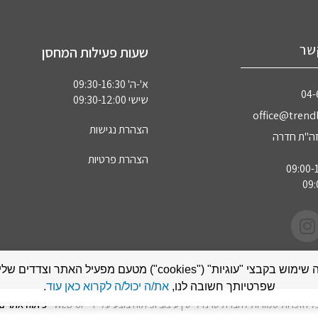
שר
שעות פעילות המחסן
א'-ה' 09:30-16:30
04‏
שישי 09:30-12:00
office@trendl
הצהרת נגישות
הצהרת פרטיות
אתר זה עושה שימוש בקבצי "עוגיות" ("cookies") מטעם מפעיל האתר
שפרטיותך חשובה לנו,
את/ה יכול/ה לקרוא כאן עוד
.
ל הזכויות שמורות לחברת טרנדלייט | עיצוב ופיתוח בוצע על ידי WEB-UP -
פיתוח אתרים