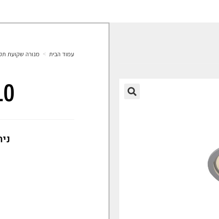
עמוד הבית
>
מנורה שקועת תק
10
🔍
נית