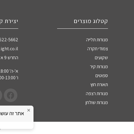
קטלוג מוצרים
יצירת ק
מנורות תלייה
-622-5662
צמודי תקרה
ight.co.il
שקועים
החרש 9 אזה"ת חדרה
מנורות קיר
א'-ה' 09:00-18:00
ספוטים
ו' 09:00-13:00
תאורת חוץ
מנורות רצפה
מנורות שולחן
×
כ