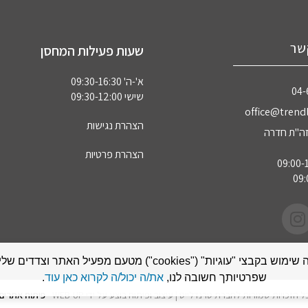
שר
שעות פעילות המחסן
א'-ה' 09:30-16:30
04‏
שישי 09:30-12:00
office@trendl
הצהרת נגישות
הצהרת פרטיות
אתר זה עושה שימוש בקבצי "עוגיות" ("cookies") מטעם מפעיל האתר
שפרטיותך חשובה לנו,
את/ה יכול/ה לקרוא כאן עוד
.
ל הזכויות שמורות לחברת טרנדלייט | עיצוב ופיתוח בוצע על ידי WEB-UP -
פיתוח אתרים