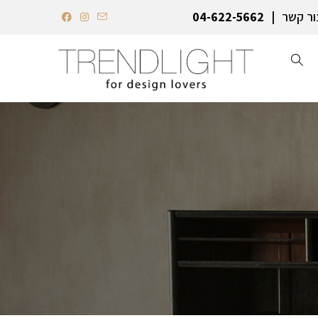
ור קשר
04-622-5662‏