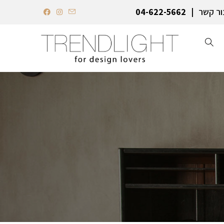
ור קשר
04-622-5662‏