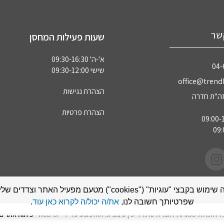
שר
שעות פעילות המחסן
א'-ה' 09:30-16:30
04‏
שישי 09:30-12:00
office@trendl
הצהרת נגישות
הצהרת פרטיות
אתר זה עושה שימוש בקבצי "עוגיות" ("cookies") מטעם מפעיל האתר
שפרטיותך חשובה לנו,
את/ה יכול/ה לקרוא כאן עוד
.
ל הזכויות שמורות לחברת טרנדלייט | עיצוב ופיתוח בוצע על ידי WEB-UP -
פיתוח אתרים