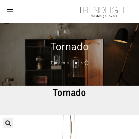
Tornado
>
חנות
>
Tornado
Tornado
🔍