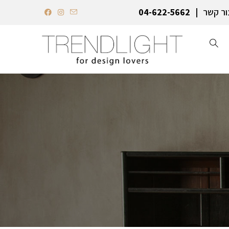
ור קשר
04-622-5662‏