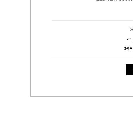
5
קרה
Φ8.5