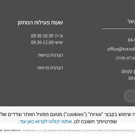
שר
שעות פעילות המחסן
א'-ה' 09:30-16:30
04‏
שישי 09:30-12:00
office@trendl
הצהרת נגישות
הצהרת פרטיות
אתר זה עושה שימוש בקבצי "עוגיות" ("cookies") מטעם מפעיל האתר
שפרטיותך חשובה לנו,
את/ה יכול/ה לקרוא כאן עוד
.
ל הזכויות שמורות לחברת טרנדלייט | עיצוב ופיתוח בוצע על ידי WEB-UP -
פיתוח אתרים