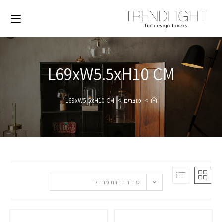
L69xW5.5xH10 CM
>
מוצרים
>
L69xW5.5xH10 CM
סידור ברירת מחדל