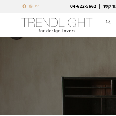
ור קשר
04-622-5662‏