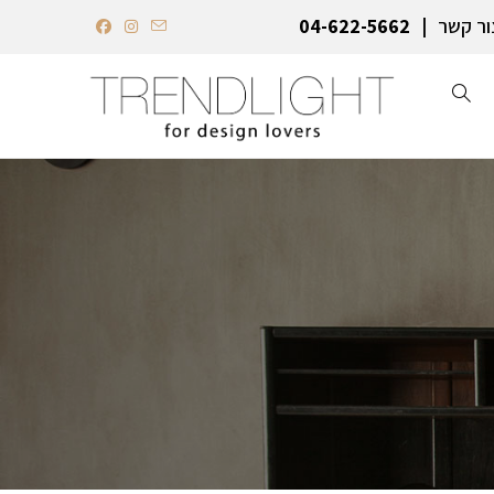
ור קשר
04-622-5662‏