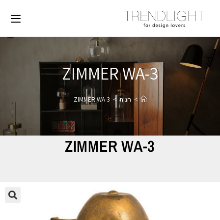
ZIMMER WA-3
>
חנות
>
ZIMMER WA-3
ZIMMER WA-3
🔍