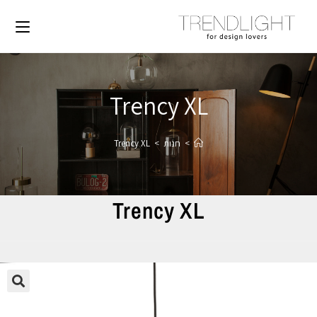
Trency XL
>
חנות
>
Trency XL
Trency XL
🔍