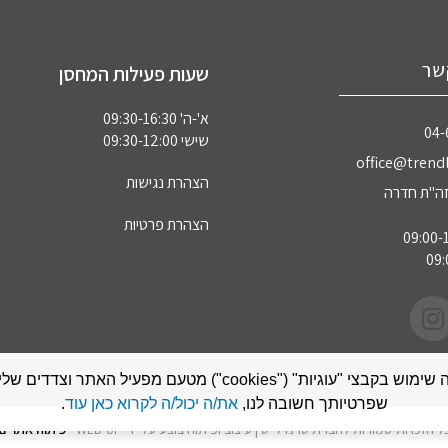
שר
שעות פעילות המחסן
א'-ה' 09:30-16:30
04‏
שישי 09:30-12:00
office@trendl
הצהרת נגישות
הצהרת פרטיות
אתר זה עושה שימוש בקבצי "עוגיות" ("cookies") מטעם מפעיל האתר
שפרטיותך חשובה לנו,
את/ה יכול/ה לקרוא כאן עוד
.
ל הזכויות שמורות לחברת טרנדלייט | עיצוב ופיתוח בוצע על ידי WEB-UP -
פיתוח אתרים