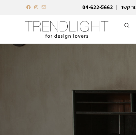
ור קשר
04-622-5662‏