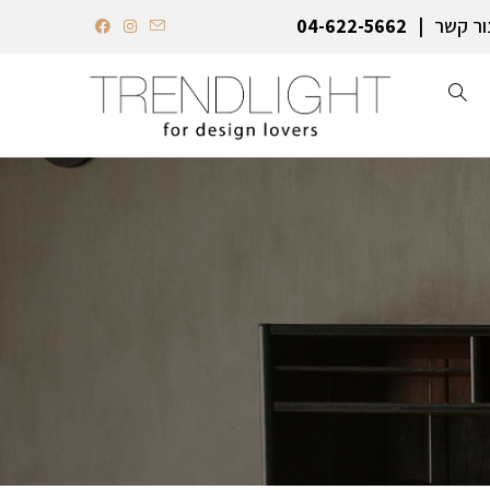
ור קשר
04-622-5662‏