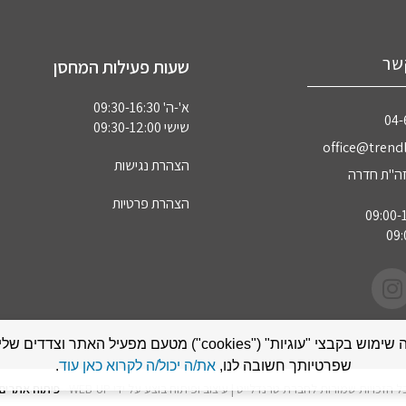
שר
שעות פעילות המחסן
א'-ה' 09:30-16:30
04‏
שישי 09:30-12:00
office@trendl
הצהרת נגישות
הצהרת פרטיות
אתר זה עושה שימוש בקבצי "עוגיות" ("cookies") מטעם מפעיל האתר
שפרטיותך חשובה לנו,
את/ה יכול/ה לקרוא כאן עוד
.
ל הזכויות שמורות לחברת טרנדלייט | עיצוב ופיתוח בוצע על ידי WEB-UP -
פיתוח אתרים