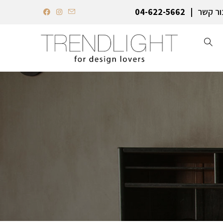
ור קשר
04-622-5662‏