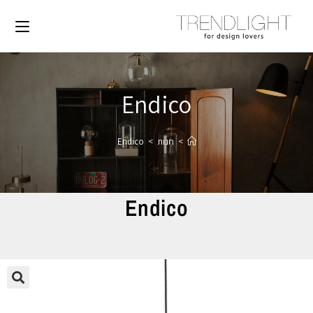
Endico
>
חנות
>
Endico
Endico
🔍