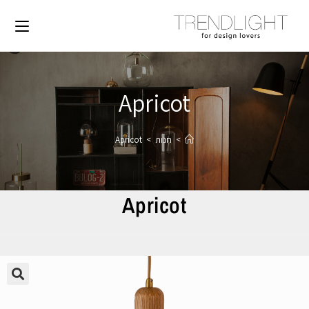
Apricot
>
חנות
>
Apricot
Apricot
🔍