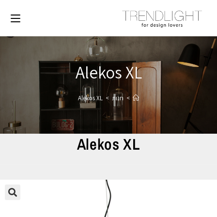
Alekos XL
>
חנות
>
Alekos XL
Alekos XL
🔍