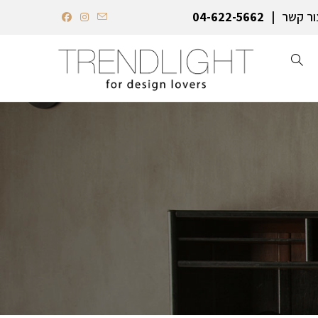
ור קשר
04-622-5662‏