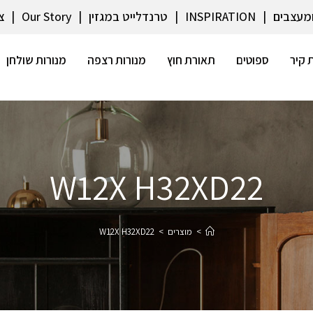
ומעצבים
INSPIRATION
טרנדלייט במגזין
Our Story
צ
 קיר
ספוטים
תאורת חוץ
מנורות רצפה
מנורות שולחן
W12X H32XD22
>
מוצרים
>
W12X H32XD22