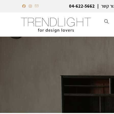
ור קשר
04-622-5662‏