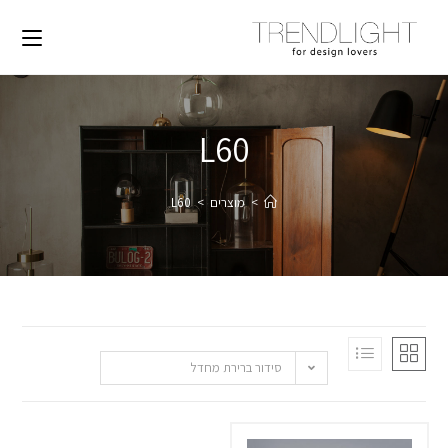
L60
>
מוצרים
>
L60
סידור ברירת מחדל