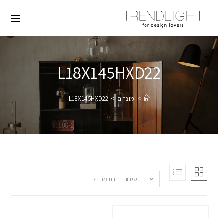
L18X145HXD22
>
מוצרים
>
L18X145HXD22
סידור ברירת מחדל