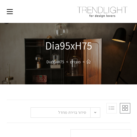
Dia95xH75
>
מוצרים
>
Dia95xH75
סידור ברירת מחדל