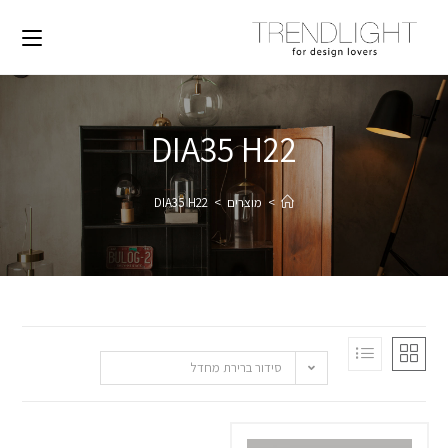
DIA35 H22
>
מוצרים
>
DIA35 H22
סידור ברירת מחדל