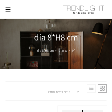
dia 8*H8 cm
>
מוצרים
>
dia 8*H8 cm
סידור ברירת מחדל