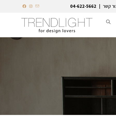
ור קשר
04-622-5662‏