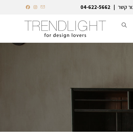
ור קשר
04-622-5662‏