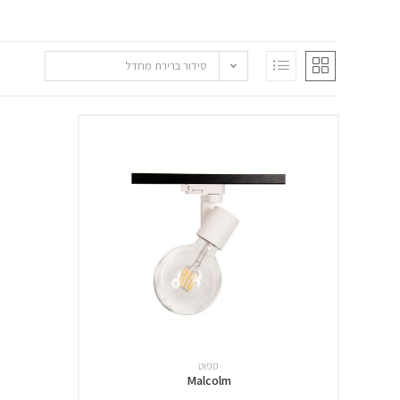
סידור ברירת מחדל
ספוט
Malcolm