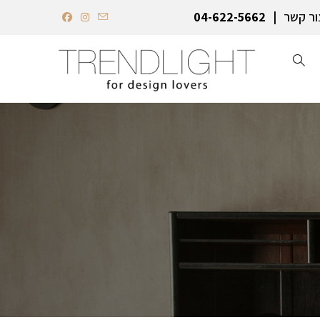
ור קשר
04-622-5662‏