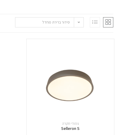
סידור ברירת מחדל
צמודי תקרה
Selleron S