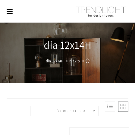
dia 12x14H
>
מוצרים
>
dia 12x14H
סידור ברירת מחדל