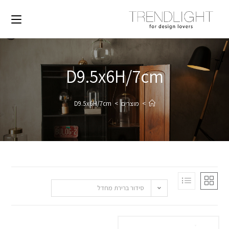
D9.5x6H/7cm
>
מוצרים
>
D9.5x6H/7cm
סידור ברירת מחדל