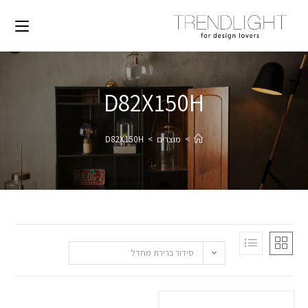
D82X150H
>
מוצרים
>
D82X150H
סידור ברירת מחדל