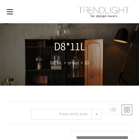
D8*11L
>
מוצרים
>
D8*11L
סידור ברירת מחדל